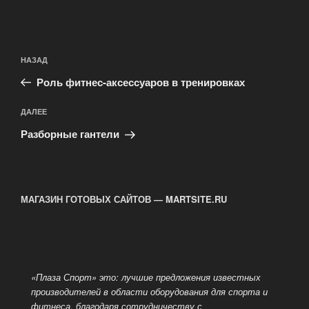
Навигация
Предыдущая
НАЗАД
по
запись:
записям
Роль фитнес-аксессуаров в тренировках
Следующая
ДАЛЕЕ
запись
Разборные гантели
МАГАЗИН ГОТОВЫХ САЙТОВ — MARTSITE.RU
«Плаза Спорт» это: лучшие предложения известных
производителей в области оборудования для спорта и
фитнеса, благодаря сотрудничеству с