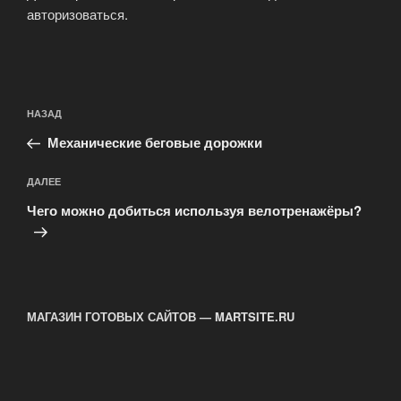
авторизоваться
.
Навигация
Предыдущая
НАЗАД
по
запись:
записям
Механические беговые дорожки
Следующая
ДАЛЕЕ
запись
Чего можно добиться используя велотренажёры?
МАГАЗИН ГОТОВЫХ САЙТОВ — MARTSITE.RU