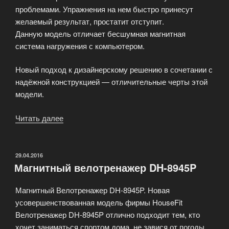
проблемами. Упражнения на нем быстро принесут
желаемый результат, простатит отступит.
Данную модель отличает бесшумная магнитная
система нагружения с компьютером.
Новый подход к дизайнерскому решению в сочетании с
надёжной конструкцией — отличительные черты этой
модели.
Читать далее
«Магнитный
велотренажер
DH-
8918P»
ОПУБЛИКОВАНО
29.04.2016
Магнитный велотренажер DH-8945P
Магнитный Велотренажер DH-8945P. Новая
усовершенствованная модель фирмы HouseFit
Велотренажер DH-8945P отлично подходит тем, кто
хочет заниматься спортом дома, не завися от погоды