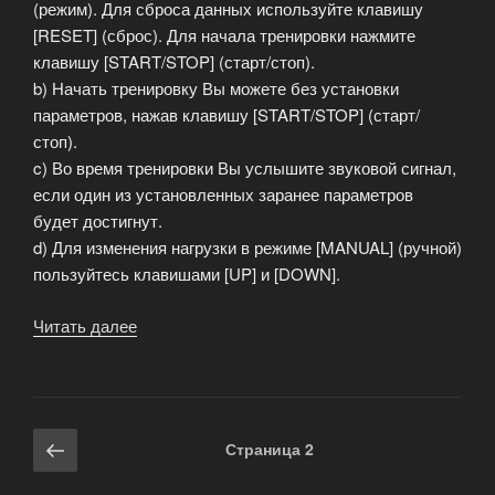
(режим). Для сброса данных используйте клавишу
[RESET] (сброс). Для начала тренировки нажмите
клавишу [START/STOP] (старт/стоп).
b) Начать тренировку Вы можете без установки
параметров, нажав клавишу [START/STOP] (старт/
стоп).
c) Во время тренировки Вы услышите звуковой сигнал,
если один из установленных заранее параметров
будет достигнут.
d) Для изменения нагрузки в режиме [MANUAL] (ручной)
пользуйтесь клавишами [UP] и [DOWN].
Читать далее
«Велоэргометр
«BOSS»»
Навигация
Предыдущая
Страница
2
по
страница
записям