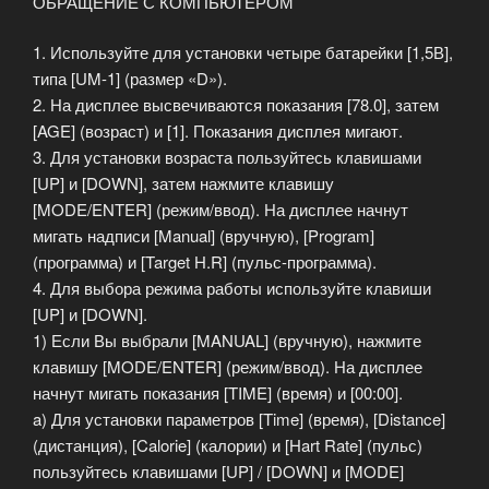
ОБРАЩЕНИЕ С КОМПЬЮТЕРОМ
1. Используйте для установки четыре батарейки [1,5В],
типа [UM-1] (размер «D»).
2. На дисплее высвечиваются показания [78.0], затем
[AGE] (возраст) и [1]. Показания дисплея мигают.
3. Для установки возраста пользуйтесь клавишами
[UP] и [DOWN], затем нажмите клавишу
[MODE/ENTER] (режим/ввод). На дисплее начнут
мигать надписи [Manual] (вручную), [Program]
(программа) и [Target H.R] (пульс-программа).
4. Для выбора режима работы используйте клавиши
[UP] и [DOWN].
1) Если Вы выбрали [MANUAL] (вручную), нажмите
клавишу [MODE/ENTER] (режим/ввод). На дисплее
начнут мигать показания [TIME] (время) и [00:00].
a) Для установки параметров [Time] (время), [Distance]
(дистанция), [Calorie] (калории) и [Hart Rate] (пульс)
пользуйтесь клавишами [UP] / [DOWN] и [MODE]