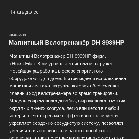
Читать далее
«Магнитный
велотренажёр
DH-
8954HP»
ОПУБЛИКОВАНО
29.04.2016
Магнитный Велотренажёр DH-8939HP
Магнитный Велотренажёр DH-8939HP фирмы
«HouseFit» с 8-ми уровневой системой нагрузки.
Новейшая разработка в сфере спортивного
оборудования для дома. В этой модели использована
магнитная система нагрузки, которая обеспечивает
плавный ход велотренажёра во время тренировки.
Модель современного дизайна, выраженного в мягких,
округлых линиях корпуса, легко впишется в любой
интерьер. Этот тренажер эффективно тренирует и
укрепляет сердечно-сосудистую систему, позволяет
увеличить выносливость и работоспособность
организма, а как следствие и сопротивляемость его к