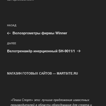
Навигация
Предыдущая
НАЗАД
по
запись:
записям
Велоэргометры фирмы Winner
Следующая
ДАЛЕЕ
запись
Велотренажёр инерционный SH-9011/1
МАГАЗИН ГОТОВЫХ САЙТОВ — MARTSITE.RU
«Плаза Спорт» это: лучшие предложения известных
производителей в области оборудования для спорта и